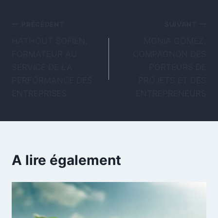
PRÉCÉDENT
SUIVANT
HATHOUT SOFIEN,
MONIA GOMEZ,
FORMATEUR AU
COMPAGNON DES
SERVICE DE LA
PORTEURS DE
PERFORMANCE DES
PROJETS ET DES
ENTREPRISES
ENTREPRENEURS
A lire également