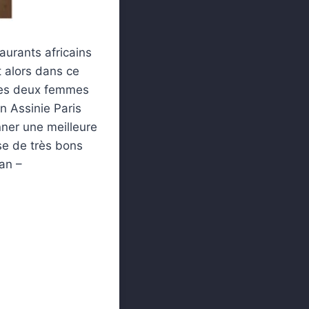
aurants africains
t alors dans ce
 Les deux femmes
in Assinie Paris
nner une meilleure
se de très bons
kan –