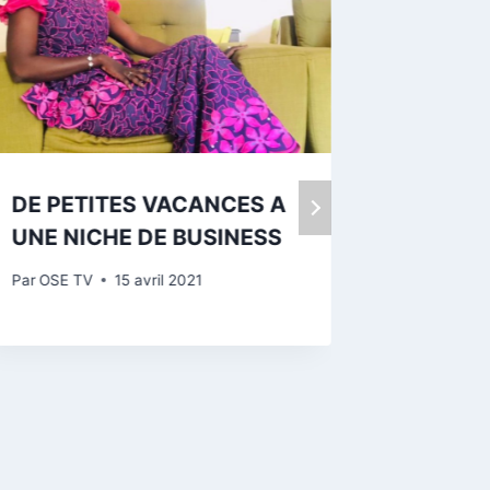
DE PETITES VACANCES A
LES FE
UNE NICHE DE BUSINESS
RURAL
PAR L’
Par
OSE TV
15 avril 2021
Par
OSE T