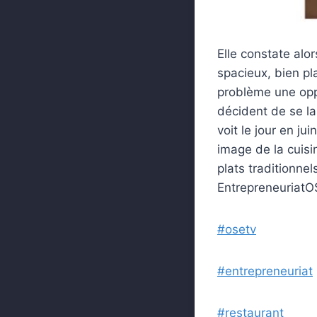
Elle constate alo
spacieux, bien pl
problème une oppo
décident de se lan
voit le jour en j
image de la cuisi
plats traditionne
EntrepreneuriatO
#osetv
#entrepreneuriat
#restaurant