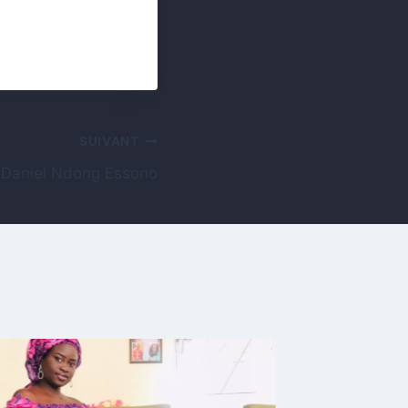
SUIVANT
 Daniel Ndong Essono