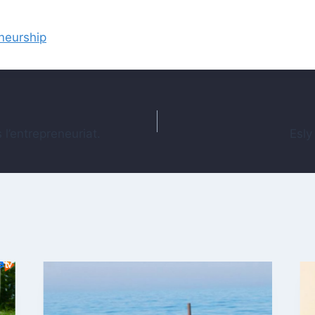
neurship
 l’entrepreneuriat.
Esly