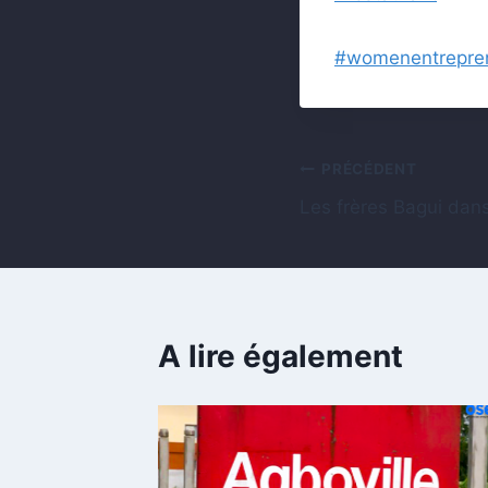
#womenentrepre
PRÉCÉDENT
Les frères Bagui dans
A lire également